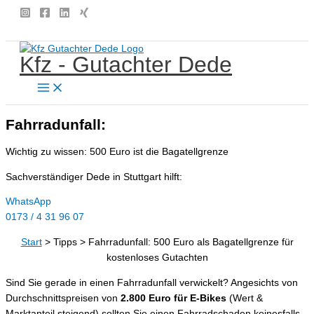
Zum
Inhalt
springen
Kfz - Gutachter Dede
Fahrradunfall:
Wichtig zu wissen: 500 Euro ist die Bagatellgrenze
Sachverständiger Dede in Stuttgart hilft:
WhatsApp
0173 / 4 31 96 07
Start
>
Tipps
>
Fahrradunfall: 500 Euro als Bagatellgrenze für
kostenloses Gutachten
Sind Sie gerade in einen Fahrradunfall verwickelt? Angesichts von
Durchschnittspreisen von
2.800 Euro für E-Bikes
(Wert &
Marktanteil steigend) sollten Sie einen Fahrradschaden keinesfalls